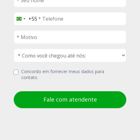
+55
B
r
a
z
i
l
+
5
5
Concordo em fornecer meus dados para 
contato.
Fale com atendente